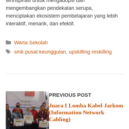
terinspirasi untuk mengadopsi dan
mengembangkan pendekatan serupa,
menciptakan ekosistem pembelajaran yang lebih
interaktif, menarik, dan efektif.
Kategori
Warta Sekolah
Tag
smk pusat keunggulan
,
upskilling reskilling
PREVIOUS POST
Juara I Lomba Kabel Jarkom
(Information Network
Cabling)