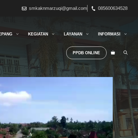
smkaknmarzuqi@gmail.com
085600634528
EPANG
KEGIATAN
LAYANAN
INFORMASI
PPDB ONLINE