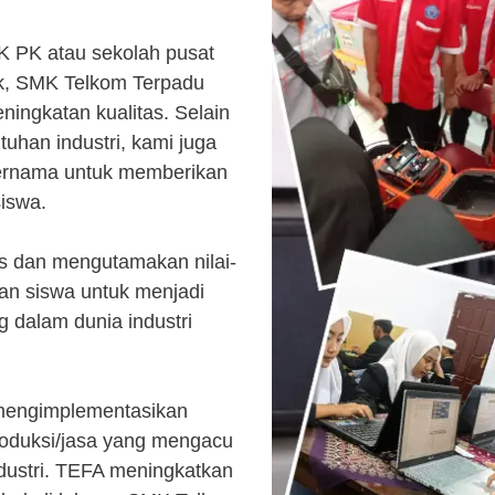
K PK atau sekolah pusat
k, SMK Telkom Terpadu
ingkatan kualitas. Selain
uhan industri, kami juga
ternama untuk memberikan
siswa.
s dan mengutamakan nilai-
kan siswa untuk menjadi
 dalam dunia industri
 mengimplementasikan
roduksi/jasa yang mengacu
ndustri. TEFA meningkatkan