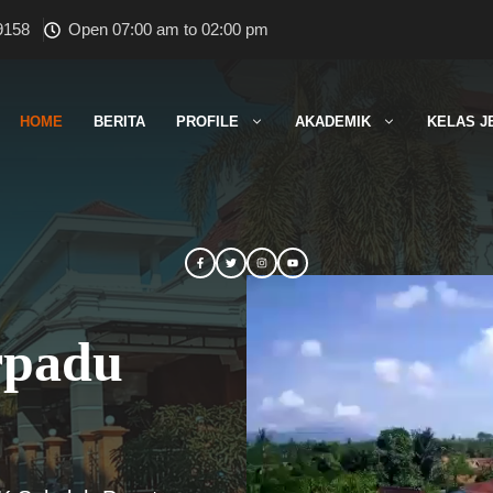
9158
Open 07:00 am to 02:00 pm
HOME
BERITA
PROFILE
AKADEMIK
KELAS J
rpadu