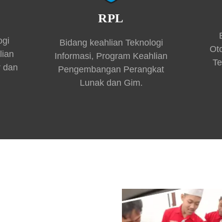
RPL
ogi
Bidang keahlian Teknologi
Ot
lian
Informasi, Program Keahlian
Te
r dan
Pengembangan Perangkat
Lunak dan Gim.