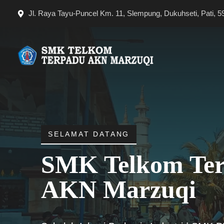
Langsung
Jl. Raya Tayu-Puncel Km. 11, Slempung, Dukuhseti, Pati, 5
ke
isi
SELAMAT DATANG
SMK Telkom Te
AKN Marzuqi