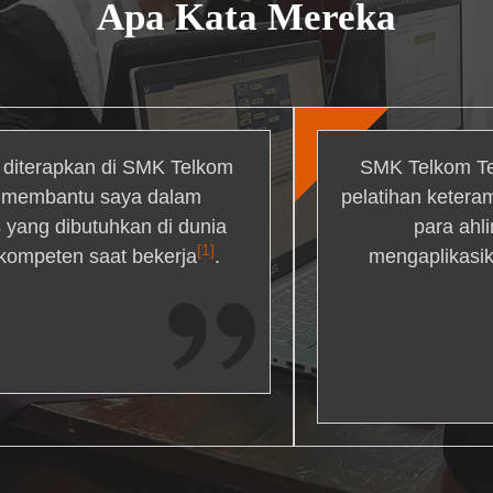
Apa Kata Mereka
g diterapkan di SMK Telkom
SMK Telkom Te
r membantu saya dalam
pelatihan ketera
yang dibutuhkan di dunia
para ahl
[1]
 kompeten saat bekerja
.
mengaplikasik
ons