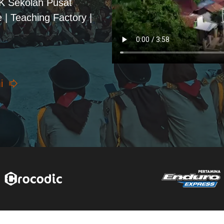
PK Sekolah Pusat
 | Teaching Factory |
i