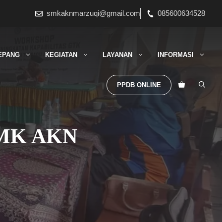
smkaknmarzuqi@gmail.com
085600634528
EPANG
KEGIATAN
LAYANAN
INFORMASI
PPDB ONLINE
 SMK AKN