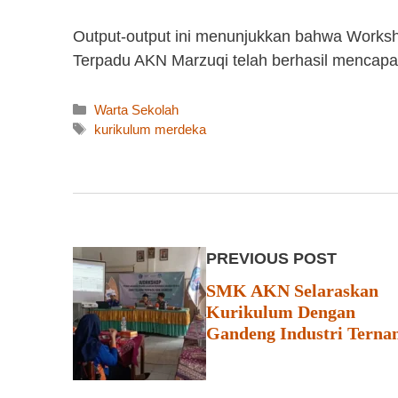
Output-output ini menunjukkan bahwa Works
Terpadu AKN Marzuqi telah berhasil mencapai
Kategori
Warta Sekolah
Tag
kurikulum merdeka
PREVIOUS POST
SMK AKN Selaraskan
Kurikulum Dengan
Gandeng Industri Tern