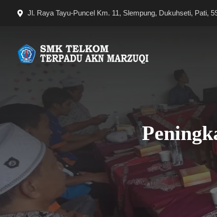
Langsung
Jl. Raya Tayu-Puncel Km. 11, Slempung, Dukuhseti, Pati, 5
ke
isi
Peningk