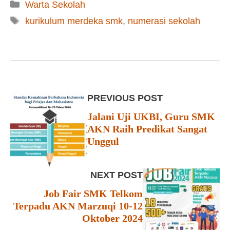
Kategori
Warta Sekolah
Tag
kurikulum merdeka smk
,
numerasi sekolah
PREVIOUS POST
Jalani Uji UKBI, Guru SMK
AKN Raih Predikat Sangat
Unggul
NEXT POST
Job Fair SMK Telkom
Terpadu AKN Marzuqi 10-12
Oktober 2024