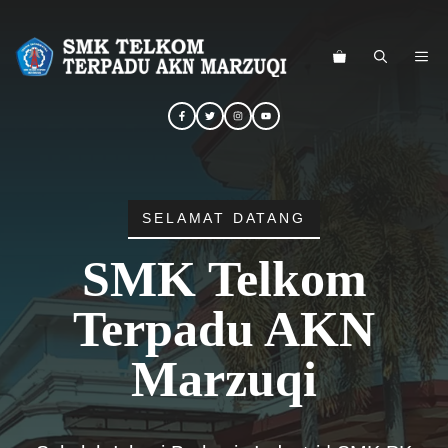
Langsung
ke
ME
isi
SELAMAT DATANG
SMK Telkom
Terpadu AKN
Marzuqi