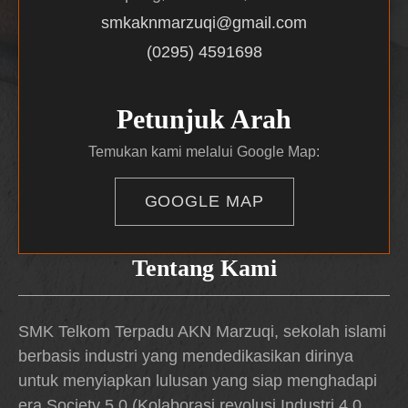
smkaknmarzuqi@gmail.com
(0295) 4591698
Petunjuk Arah
Temukan kami melalui Google Map:
GOOGLE MAP
Tentang Kami
SMK Telkom Terpadu AKN Marzuqi, sekolah islami
berbasis industri yang mendedikasikan dirinya
untuk menyiapkan lulusan yang siap menghadapi
era Society 5.0 (Kolaborasi revolusi Industri 4.0