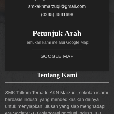
smkaknmarzuqi@gmail.com
(0295) 4591698
Petunjuk Arah
Temukan kami melalui Google Map:
GOOGLE MAP
Tentang Kami
SMK Telkom Terpadu AKN Marzuqi, sekolah islami
berbasis industri yang mendedikasikan dirinya
untuk menyiapkan lulusan yang siap menghadapi
era Society 5.0 (Kolaborasi revolusi Industri 4.0