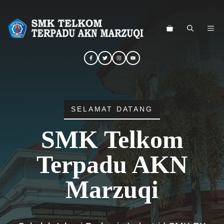
Langsung
ke
ME
isi
SELAMAT DATANG
SMK Telkom
Terpadu AKN
Marzuqi