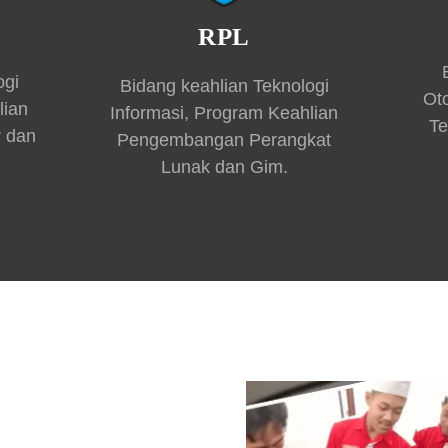
RPL
ogi
Bidang keahlian Teknologi
Ot
lian
Informasi, Program Keahlian
Te
r dan
Pengembangan Perangkat
Lunak dan Gim.