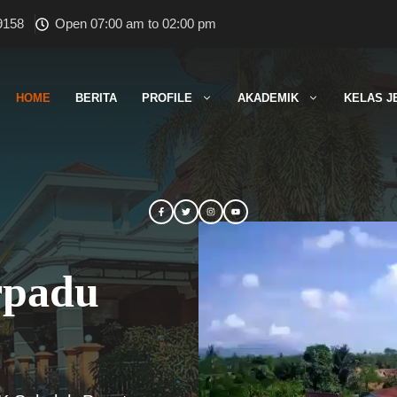
9158
Open 07:00 am to 02:00 pm
HOME
BERITA
PROFILE
AKADEMIK
KELAS J
rpadu