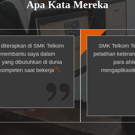
Apa Kata Mereka
g diterapkan di SMK Telkom
SMK Telkom Te
r membantu saya dalam
pelatihan ketera
yang dibutuhkan di dunia
para ahl
[1]
 kompeten saat bekerja
.
mengaplikasik
ons