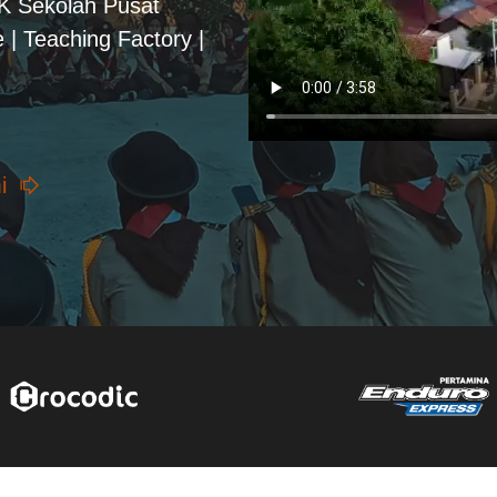
PK Sekolah Pusat
 | Teaching Factory |
i