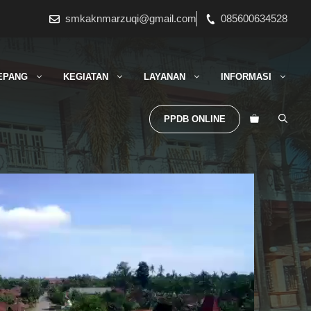
smkaknmarzuqi@gmail.com
085600634528
EPANG
KEGIATAN
LAYANAN
INFORMASI
PPDB ONLINE