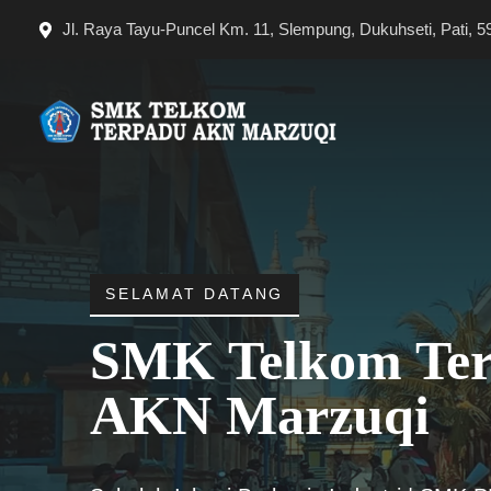
Langsung
Jl. Raya Tayu-Puncel Km. 11, Slempung, Dukuhseti, Pati, 5
ke
isi
SELAMAT DATANG
SMK Telkom Te
AKN Marzuqi