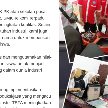
K PK atau sekolah pusat
k, SMK Telkom Terpadu
ingkatan kualitas. Selain
uhan industri, kami juga
ternama untuk memberikan
siswa.
s dan mengutamakan nilai-
kan siswa untuk menjadi
 dalam dunia industri
 mengimplementasikan
roduksi/jasa yang mengacu
ndustri. TEFA meningkatkan