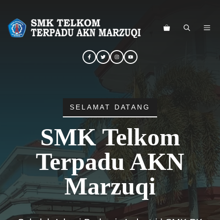
Langsung
ke
ME
isi
SELAMAT DATANG
SMK Telkom
Terpadu AKN
Marzuqi