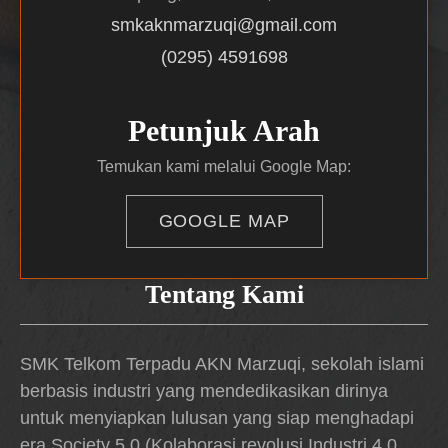
smkaknmarzuqi@gmail.com
(0295) 4591698
Petunjuk Arah
Temukan kami melalui Google Map:
GOOGLE MAP
Tentang Kami
SMK Telkom Terpadu AKN Marzuqi, sekolah islami
berbasis industri yang mendedikasikan dirinya
untuk menyiapkan lulusan yang siap menghadapi
era Society 5.0 (Kolaborasi revolusi Industri 4.0