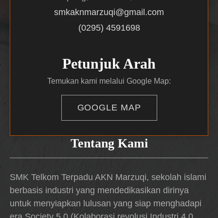
smkaknmarzuqi@gmail.com
(0295) 4591698
Petunjuk Arah
Temukan kami melalui Google Map:
GOOGLE MAP
Tentang Kami
SMK Telkom Terpadu AKN Marzuqi, sekolah islami
berbasis industri yang mendedikasikan dirinya
untuk menyiapkan lulusan yang siap menghadapi
era Society 5.0 (Kolaborasi revolusi Industri 4.0