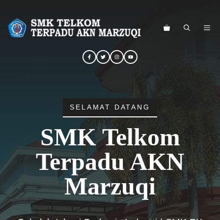
Langsung
ke
ME
isi
SELAMAT DATANG
SMK Telkom
Terpadu AKN
Marzuqi