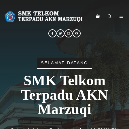
Langsung
ke
ME
isi
SELAMAT DATANG
SMK Telkom
Terpadu AKN
Marzuqi