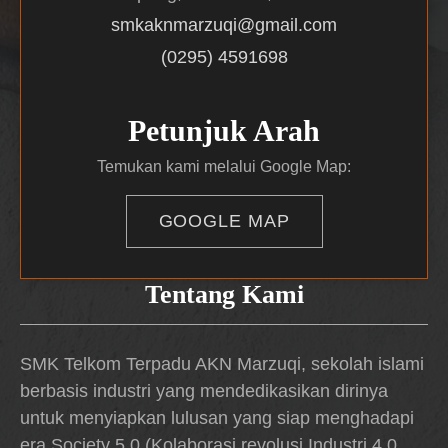
smkaknmarzuqi@gmail.com
(0295) 4591698
Petunjuk Arah
Temukan kami melalui Google Map:
GOOGLE MAP
Tentang Kami
SMK Telkom Terpadu AKN Marzuqi, sekolah islami
berbasis industri yang mendedikasikan dirinya
untuk menyiapkan lulusan yang siap menghadapi
era Society 5.0 (Kolaborasi revolusi Industri 4.0