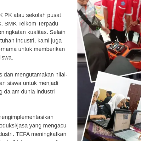
K PK atau sekolah pusat
k, SMK Telkom Terpadu
ingkatan kualitas. Selain
uhan industri, kami juga
ternama untuk memberikan
siswa.
s dan mengutamakan nilai-
kan siswa untuk menjadi
 dalam dunia industri
 mengimplementasikan
roduksi/jasa yang mengacu
ndustri. TEFA meningkatkan