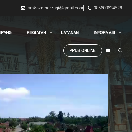
smkaknmarzuqi@gmail.com
085600634528
EPANG
KEGIATAN
LAYANAN
INFORMASI
PPDB ONLINE