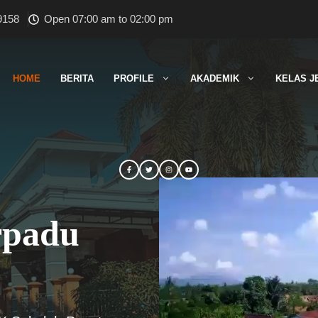
9158
Open 07:00 am to 02:00 pm
HOME
BERITA
PROFILE
AKADEMIK
KELAS J
rpadu