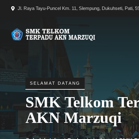
Langsung
Jl. Raya Tayu-Puncel Km. 11, Slempung, Dukuhseti, Pati, 5
ke
isi
SELAMAT DATANG
SMK Telkom Te
AKN Marzuqi