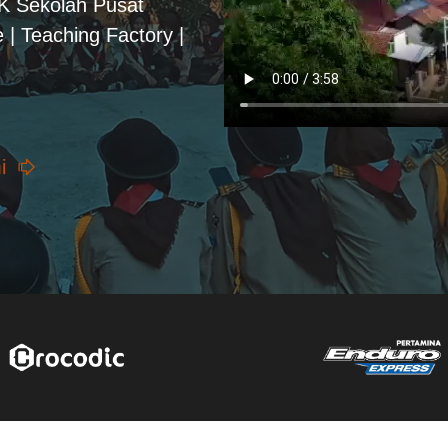
PK Sekolah Pusat
 | Teaching Factory |
i