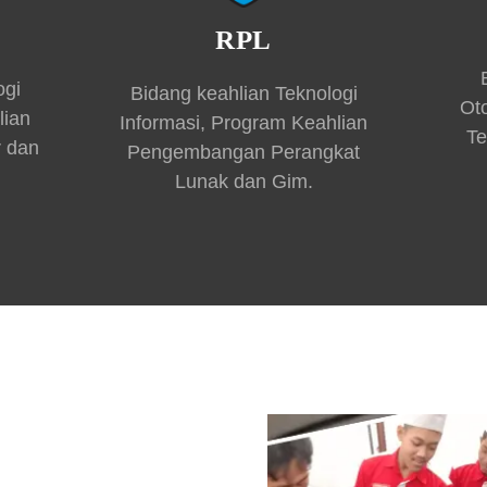
RPL
ogi
Bidang keahlian Teknologi
Ot
lian
Informasi, Program Keahlian
Te
r dan
Pengembangan Perangkat
Lunak dan Gim.