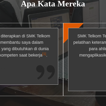
Apa Kata Mereka
g diterapkan di SMK Telkom
SMK Telkom Te
r membantu saya dalam
pelatihan ketera
yang dibutuhkan di dunia
para ahl
[1]
 kompeten saat bekerja
.
mengaplikasik
ons