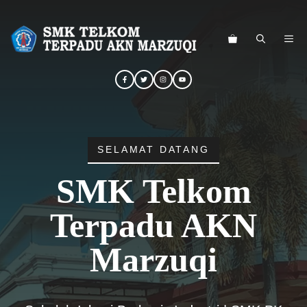
Langsung
ke
ME
isi
SELAMAT DATANG
SMK Telkom
Terpadu AKN
Marzuqi