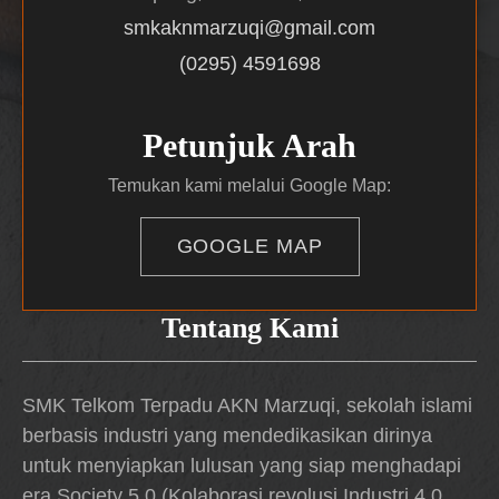
smkaknmarzuqi@gmail.com
(0295) 4591698
Petunjuk Arah
Temukan kami melalui Google Map:
GOOGLE MAP
Tentang Kami
SMK Telkom Terpadu AKN Marzuqi, sekolah islami
berbasis industri yang mendedikasikan dirinya
untuk menyiapkan lulusan yang siap menghadapi
era Society 5.0 (Kolaborasi revolusi Industri 4.0