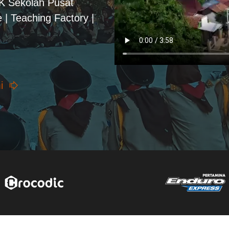
PK Sekolah Pusat
 | Teaching Factory |
i