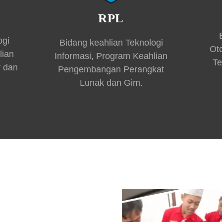
RPL
ogi
Bidang keahlian Teknologi
Ot
lian
Informasi, Program Keahlian
Te
r dan
Pengembangan Perangkat
Lunak dan Gim.