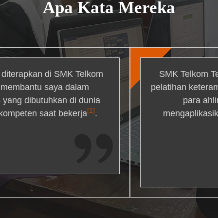
Apa Kata Mereka
g diterapkan di SMK Telkom
SMK Telkom Te
r membantu saya dalam
pelatihan ketera
yang dibutuhkan di dunia
para ahl
[1]
 kompeten saat bekerja
.
mengaplikasik
ons