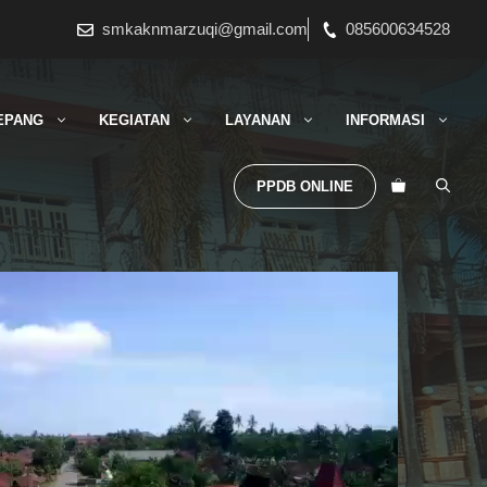
smkaknmarzuqi@gmail.com
085600634528
EPANG
KEGIATAN
LAYANAN
INFORMASI
PPDB ONLINE