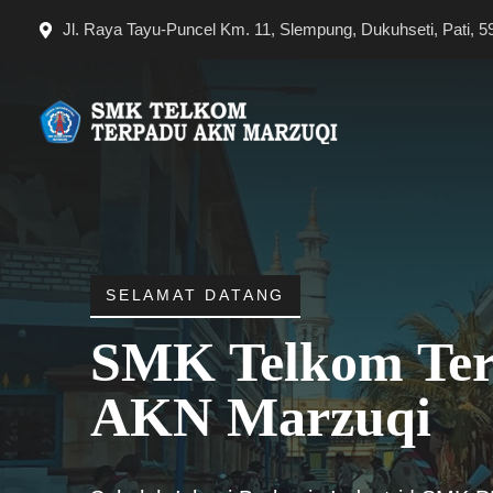
Langsung
Jl. Raya Tayu-Puncel Km. 11, Slempung, Dukuhseti, Pati, 5
ke
isi
SELAMAT DATANG
SMK Telkom Te
AKN Marzuqi