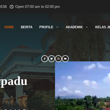
9158
Open 07:00 am to 02:00 pm
HOME
BERITA
PROFILE
AKADEMIK
KELAS J
rpadu