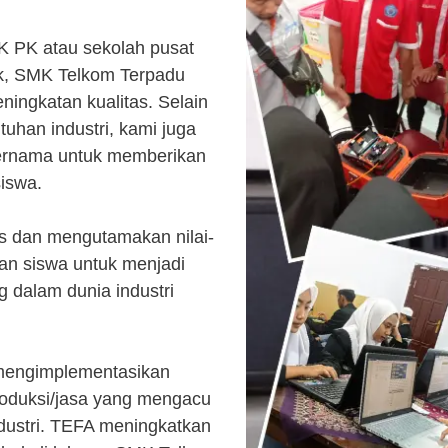
K PK atau sekolah pusat
k, SMK Telkom Terpadu
ingkatan kualitas. Selain
uhan industri, kami juga
ternama untuk memberikan
siswa.
s dan mengutamakan nilai-
kan siswa untuk menjadi
 dalam dunia industri
 mengimplementasikan
roduksi/jasa yang mengacu
ndustri. TEFA meningkatkan