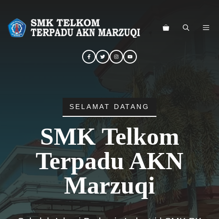
Langsung
ke
ME
isi
SELAMAT DATANG
SMK Telkom
Terpadu AKN
Marzuqi