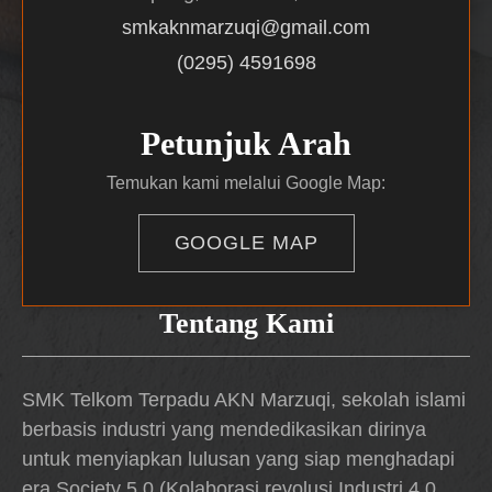
smkaknmarzuqi@gmail.com
(0295) 4591698
Petunjuk Arah
Temukan kami melalui Google Map:
GOOGLE MAP
Tentang Kami
SMK Telkom Terpadu AKN Marzuqi, sekolah islami
berbasis industri yang mendedikasikan dirinya
untuk menyiapkan lulusan yang siap menghadapi
era Society 5.0 (Kolaborasi revolusi Industri 4.0