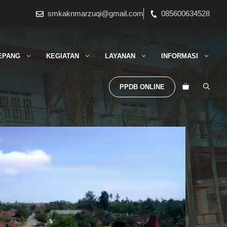
smkaknmarzuqi@gmail.com
085600634528
EPANG
KEGIATAN
LAYANAN
INFORMASI
PPDB ONLINE