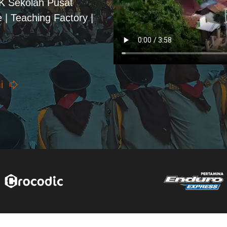
PK Sekolah Pusat
 | Teaching Factory |
i