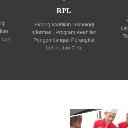
RPL
ogi
Bidang keahlian Teknologi
Ot
lian
Informasi, Program Keahlian
Te
r dan
Pengembangan Perangkat
Lunak dan Gim.