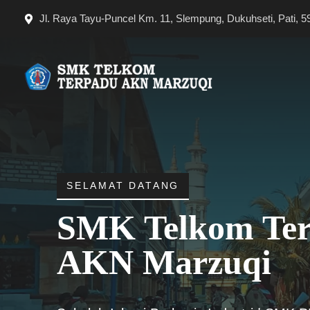
Langsung
Jl. Raya Tayu-Puncel Km. 11, Slempung, Dukuhseti, Pati, 5
ke
isi
SELAMAT DATANG
SMK Telkom Te
AKN Marzuqi