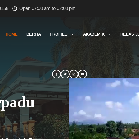
9158
Open 07:00 am to 02:00 pm
HOME
BERITA
PROFILE
AKADEMIK
KELAS J
rpadu