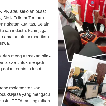
K PK atau sekolah pusat
k, SMK Telkom Terpadu
ingkatan kualitas. Selain
uhan industri, kami juga
ternama untuk memberikan
siswa.
s dan mengutamakan nilai-
kan siswa untuk menjadi
 dalam dunia industri
 mengimplementasikan
roduksi/jasa yang mengacu
ndustri. TEFA meningkatkan