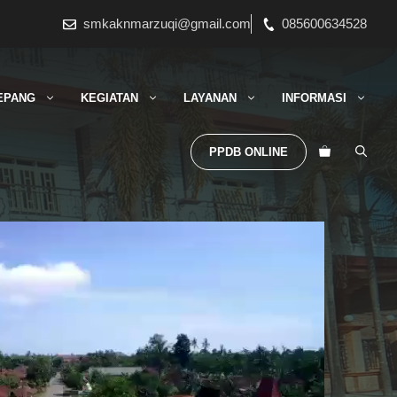
smkaknmarzuqi@gmail.com
085600634528
EPANG
KEGIATAN
LAYANAN
INFORMASI
PPDB ONLINE