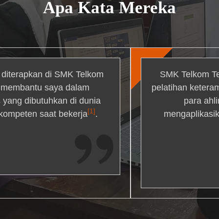
Apa Kata Mereka
g diterapkan di SMK Telkom
SMK Telkom Te
r membantu saya dalam
pelatihan ketera
yang dibutuhkan di dunia
para ahl
[1]
 kompeten saat bekerja
.
mengaplikasik
ons