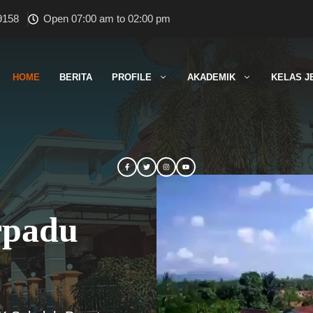
9158
Open 07:00 am to 02:00 pm
HOME
BERITA
PROFILE
AKADEMIK
KELAS J
rpadu