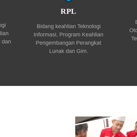
RPL
ogi
Bidang keahlian Teknologi
Ot
lian
Informasi, Program Keahlian
Te
r dan
Pengembangan Perangkat
Lunak dan Gim.