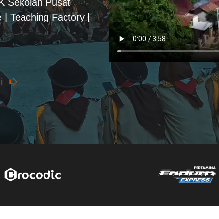
PK Sekolah Pusat
 | Teaching Factory |
i