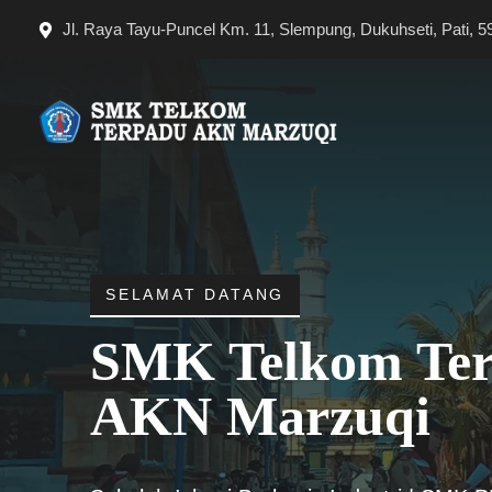
Langsung
Jl. Raya Tayu-Puncel Km. 11, Slempung, Dukuhseti, Pati, 5
ke
isi
SELAMAT DATANG
SMK Telkom Te
AKN Marzuqi