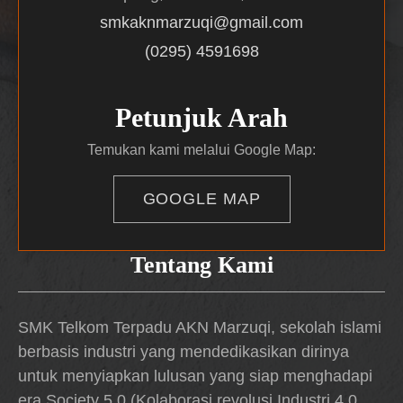
smkaknmarzuqi@gmail.com
(0295) 4591698
Petunjuk Arah
Temukan kami melalui Google Map:
GOOGLE MAP
Tentang Kami
SMK Telkom Terpadu AKN Marzuqi, sekolah islami
berbasis industri yang mendedikasikan dirinya
untuk menyiapkan lulusan yang siap menghadapi
era Society 5.0 (Kolaborasi revolusi Industri 4.0