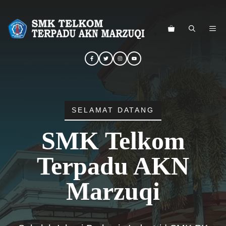
Langsung
ke
ME
isi
SELAMAT DATANG
SMK Telkom
Terpadu AKN
Marzuqi