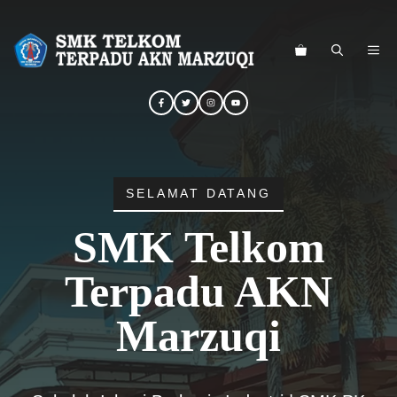
Langsung
ke
ME
isi
SELAMAT DATANG
SMK Telkom
Terpadu AKN
Marzuqi