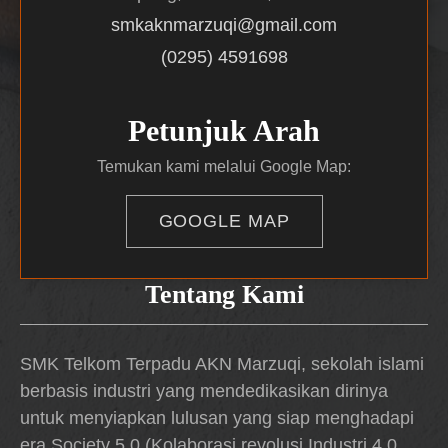
smkaknmarzuqi@gmail.com
(0295) 4591698
Petunjuk Arah
Temukan kami melalui Google Map:
GOOGLE MAP
Tentang Kami
SMK Telkom Terpadu AKN Marzuqi, sekolah islami
berbasis industri yang mendedikasikan dirinya
untuk menyiapkan lulusan yang siap menghadapi
era Society 5.0 (Kolaborasi revolusi Industri 4.0