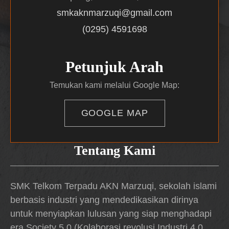
smkaknmarzuqi@gmail.com
(0295) 4591698
Petunjuk Arah
Temukan kami melalui Google Map:
GOOGLE MAP
Tentang Kami
SMK Telkom Terpadu AKN Marzuqi, sekolah islami
berbasis industri yang mendedikasikan dirinya
untuk menyiapkan lulusan yang siap menghadapi
era Society 5.0 (Kolaborasi revolusi Industri 4.0