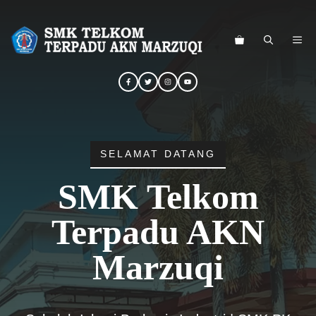
Langsung
ke
ME
isi
SELAMAT DATANG
SMK Telkom
Terpadu AKN
Marzuqi