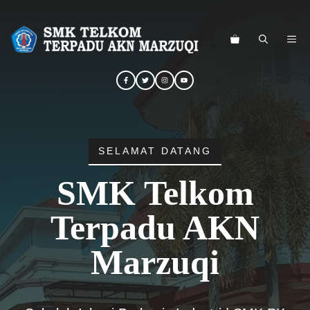
Langsung
ke
ME
isi
SELAMAT DATANG
SMK Telkom
Terpadu AKN
Marzuqi