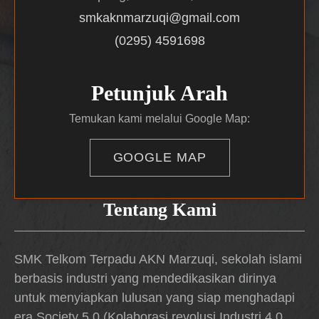
smkaknmarzuqi@gmail.com
(0295) 4591698
Petunjuk Arah
Temukan kami melalui Google Map:
GOOGLE MAP
Tentang Kami
SMK Telkom Terpadu AKN Marzuqi, sekolah islami
berbasis industri yang mendedikasikan dirinya
untuk menyiapkan lulusan yang siap menghadapi
era Society 5.0 (Kolaborasi revolusi Industri 4.0