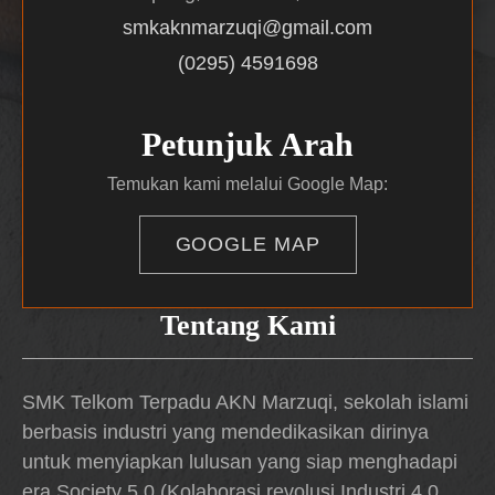
smkaknmarzuqi@gmail.com
(0295) 4591698
Petunjuk Arah
Temukan kami melalui Google Map:
GOOGLE MAP
Tentang Kami
SMK Telkom Terpadu AKN Marzuqi, sekolah islami
berbasis industri yang mendedikasikan dirinya
untuk menyiapkan lulusan yang siap menghadapi
era Society 5.0 (Kolaborasi revolusi Industri 4.0