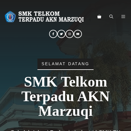
Langsung
ke
ME
isi
SELAMAT DATANG
SMK Telkom
Terpadu AKN
Marzuqi