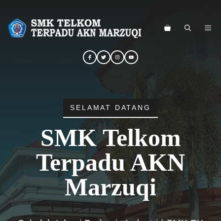
Langsung
ke
ME
isi
SELAMAT DATANG
SMK Telkom
Terpadu AKN
Marzuqi