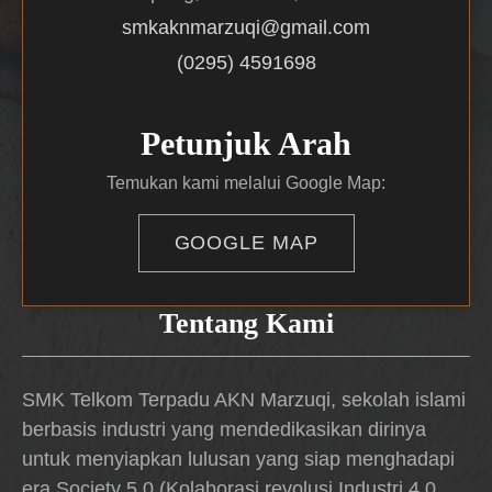
smkaknmarzuqi@gmail.com
(0295) 4591698
Petunjuk Arah
Temukan kami melalui Google Map:
GOOGLE MAP
Tentang Kami
SMK Telkom Terpadu AKN Marzuqi, sekolah islami
berbasis industri yang mendedikasikan dirinya
untuk menyiapkan lulusan yang siap menghadapi
era Society 5.0 (Kolaborasi revolusi Industri 4.0