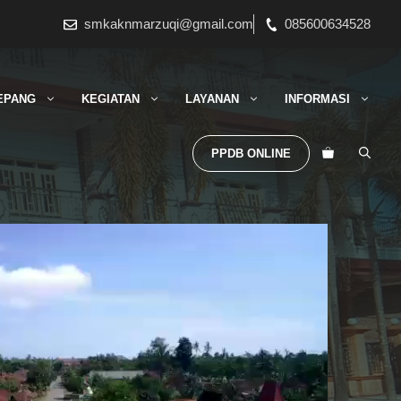
smkaknmarzuqi@gmail.com
085600634528
EPANG
KEGIATAN
LAYANAN
INFORMASI
PPDB ONLINE