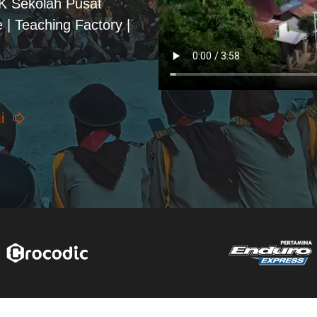
PK Sekolah Pusat
 | Teaching Factory |
i