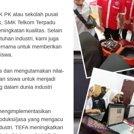
K PK atau sekolah pusat
k, SMK Telkom Terpadu
ingkatan kualitas. Selain
uhan industri, kami juga
ternama untuk memberikan
siswa.
s dan mengutamakan nilai-
kan siswa untuk menjadi
 dalam dunia industri
 mengimplementasikan
roduksi/jasa yang mengacu
ndustri. TEFA meningkatkan