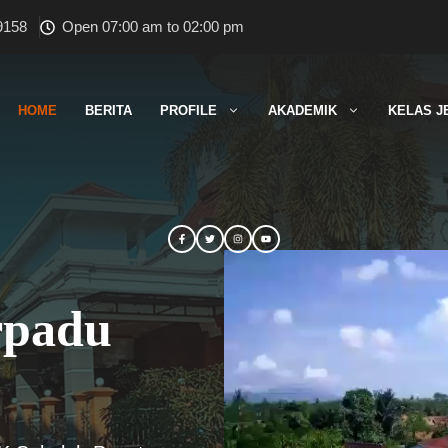
9158
Open 07:00 am to 02:00 pm
HOME
BERITA
PROFILE
AKADEMIK
KELAS J
rpadu