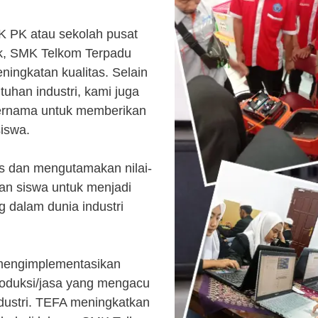
K PK atau sekolah pusat
k, SMK Telkom Terpadu
ingkatan kualitas. Selain
uhan industri, kami juga
ternama untuk memberikan
siswa.
s dan mengutamakan nilai-
kan siswa untuk menjadi
 dalam dunia industri
 mengimplementasikan
roduksi/jasa yang mengacu
ndustri. TEFA meningkatkan