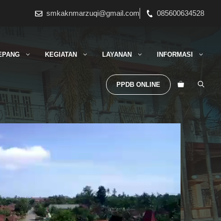
smkaknmarzuqi@gmail.com
085600634528
EPANG
KEGIATAN
LAYANAN
INFORMASI
PPDB ONLINE