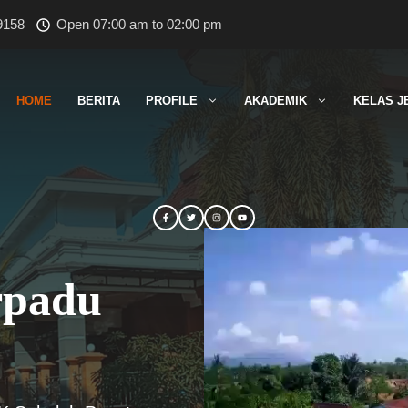
9158
Open 07:00 am to 02:00 pm
HOME
BERITA
PROFILE
AKADEMIK
KELAS J
rpadu