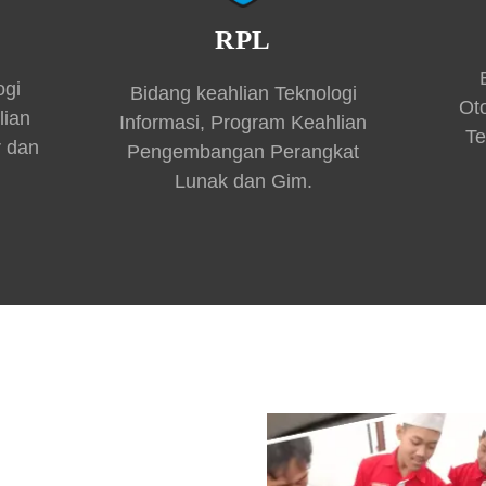
RPL
ogi
Bidang keahlian Teknologi
Ot
lian
Informasi, Program Keahlian
Te
r dan
Pengembangan Perangkat
Lunak dan Gim.