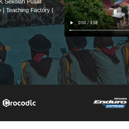
PK Sekolah Pusat
 | Teaching Factory |
i