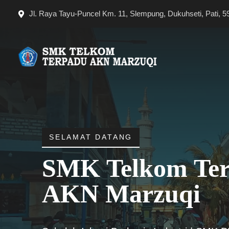
Langsung
Jl. Raya Tayu-Puncel Km. 11, Slempung, Dukuhseti, Pati, 5
ke
isi
SELAMAT DATANG
SMK Telkom Te
AKN Marzuqi