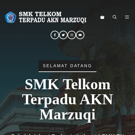
Langsung
ke
ME
isi
SELAMAT DATANG
SMK Telkom
Terpadu AKN
Marzuqi