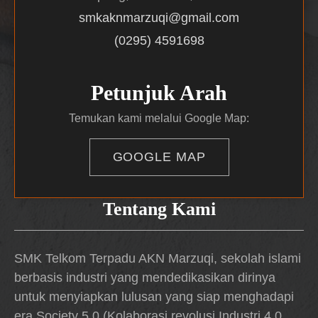
smkaknmarzuqi@gmail.com
(0295) 4591698
Petunjuk Arah
Temukan kami melalui Google Map:
GOOGLE MAP
Tentang Kami
SMK Telkom Terpadu AKN Marzuqi, sekolah islami
berbasis industri yang mendedikasikan dirinya
untuk menyiapkan lulusan yang siap menghadapi
era Society 5.0 (Kolaborasi revolusi Industri 4.0