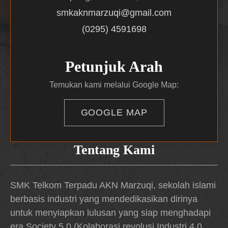
smkaknmarzuqi@gmail.com
(0295) 4591698
Petunjuk Arah
Temukan kami melalui Google Map:
GOOGLE MAP
Tentang Kami
SMK Telkom Terpadu AKN Marzuqi, sekolah islami
berbasis industri yang mendedikasikan dirinya
untuk menyiapkan lulusan yang siap menghadapi
era Society 5.0 (Kolaborasi revolusi Industri 4.0