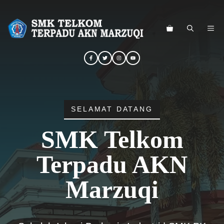
Langsung
ke
ME
isi
SELAMAT DATANG
SMK Telkom
Terpadu AKN
Marzuqi