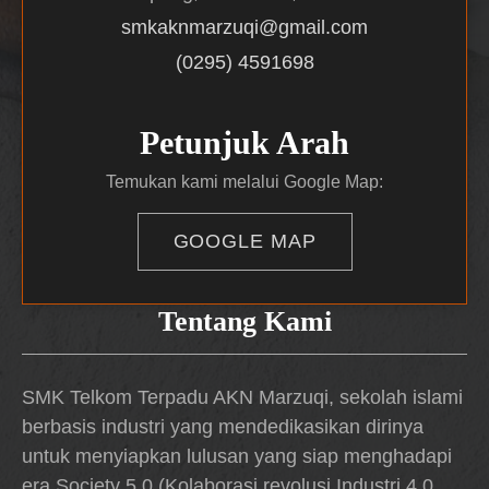
smkaknmarzuqi@gmail.com
(0295) 4591698
Petunjuk Arah
Temukan kami melalui Google Map:
GOOGLE MAP
Tentang Kami
SMK Telkom Terpadu AKN Marzuqi, sekolah islami
berbasis industri yang mendedikasikan dirinya
untuk menyiapkan lulusan yang siap menghadapi
era Society 5.0 (Kolaborasi revolusi Industri 4.0