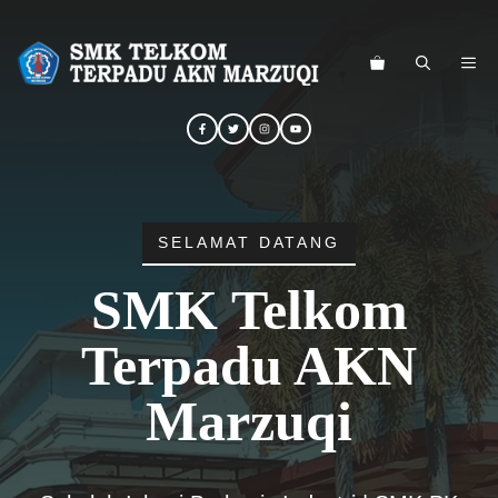
Langsung
ke
ME
isi
SELAMAT DATANG
SMK Telkom
Terpadu AKN
Marzuqi