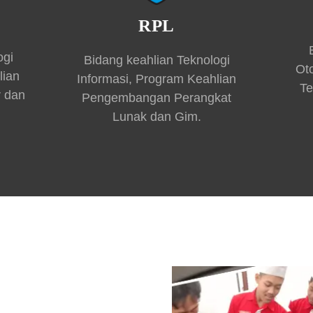
RPL
ogi
Bidang keahlian Teknologi
Ot
lian
Informasi, Program Keahlian
Te
r dan
Pengembangan Perangkat
Lunak dan Gim.