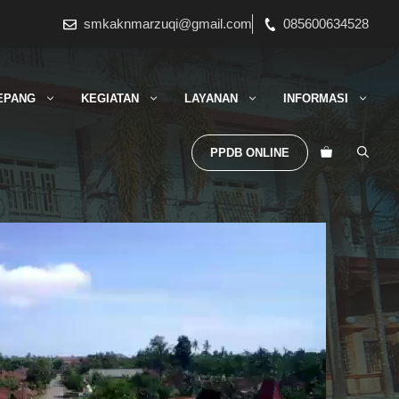
smkaknmarzuqi@gmail.com
085600634528
EPANG
KEGIATAN
LAYANAN
INFORMASI
PPDB ONLINE