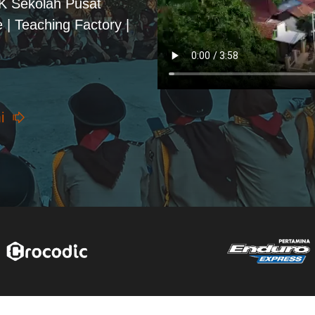
PK Sekolah Pusat
 | Teaching Factory |
i