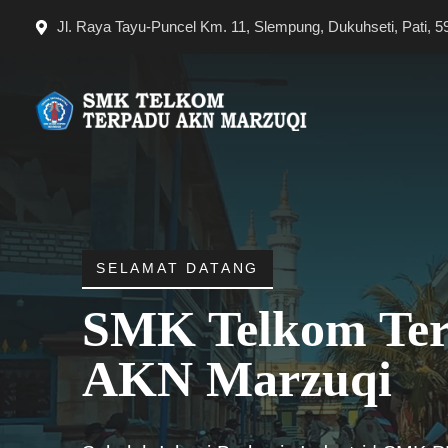
Langsung
Jl. Raya Tayu-Puncel Km. 11, Slempung, Dukuhseti, Pati, 5
ke
isi
SELAMAT DATANG
SMK Telkom Te
AKN Marzuqi