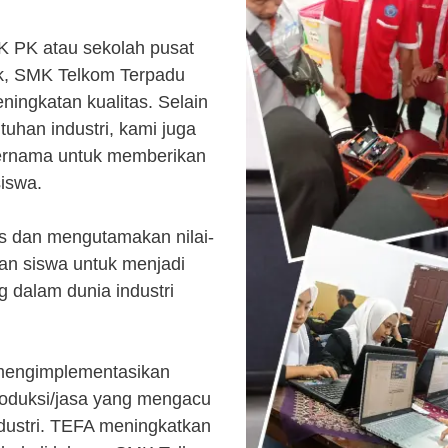
K PK atau sekolah pusat
k, SMK Telkom Terpadu
ingkatan kualitas. Selain
uhan industri, kami juga
ternama untuk memberikan
siswa.
s dan mengutamakan nilai-
kan siswa untuk menjadi
 dalam dunia industri
 mengimplementasikan
roduksi/jasa yang mengacu
ndustri. TEFA meningkatkan