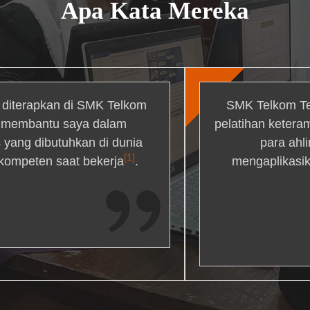
Apa Kata Mereka
g diterapkan di SMK Telkom
SMK Telkom Te
r membantu saya dalam
pelatihan ketera
yang dibutuhkan di dunia
para ahl
[1]
 kompeten saat bekerja
.
mengaplikasik
ons