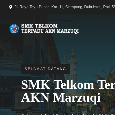
Langsung
Jl. Raya Tayu-Puncel Km. 11, Slempung, Dukuhseti, Pati, 5
ke
isi
SELAMAT DATANG
SMK Telkom Te
AKN Marzuqi