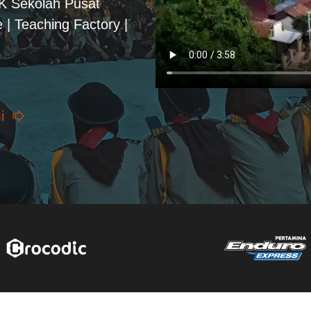
PK Sekolah Pusat
 | Teaching Factory |
i