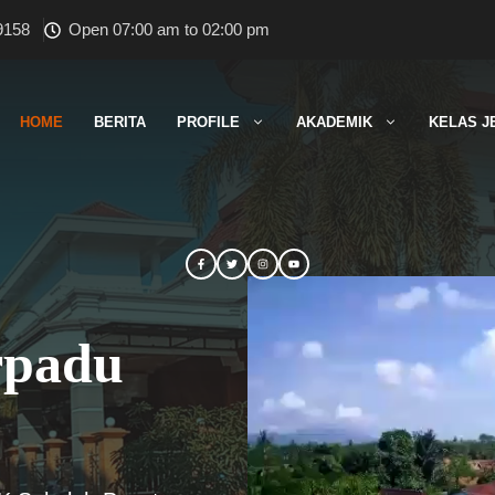
9158
Open 07:00 am to 02:00 pm
HOME
BERITA
PROFILE
AKADEMIK
KELAS J
rpadu