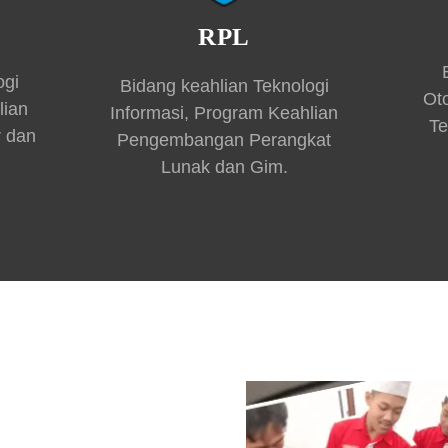
RPL
ogi
Bidang keahlian Teknologi
Ot
lian
Informasi, Program Keahlian
Te
r dan
Pengembangan Perangkat
Lunak dan Gim.