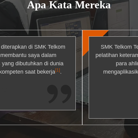
Apa Kata Mereka
g diterapkan di SMK Telkom
SMK Telkom Te
r membantu saya dalam
pelatihan ketera
yang dibutuhkan di dunia
para ahl
[1]
 kompeten saat bekerja
.
mengaplikasik
ons