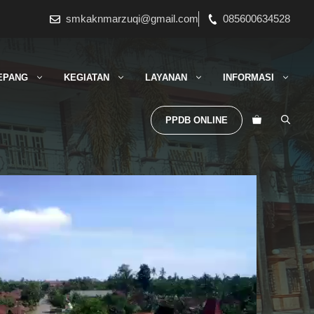
smkaknmarzuqi@gmail.com
085600634528
EPANG
KEGIATAN
LAYANAN
INFORMASI
PPDB ONLINE