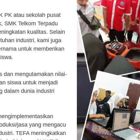
K PK atau sekolah pusat
k, SMK Telkom Terpadu
ingkatan kualitas. Selain
uhan industri, kami juga
ternama untuk memberikan
siswa.
s dan mengutamakan nilai-
kan siswa untuk menjadi
 dalam dunia industri
 mengimplementasikan
roduksi/jasa yang mengacu
ndustri. TEFA meningkatkan