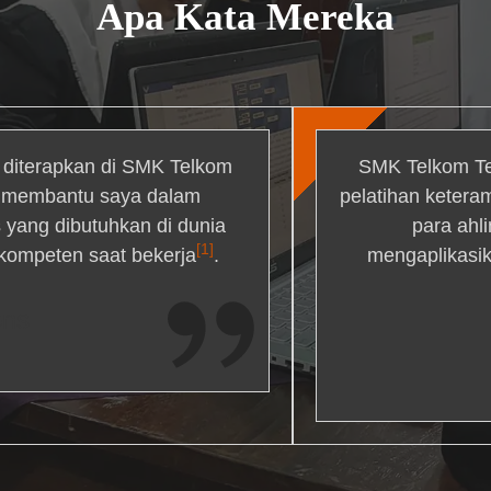
Apa Kata Mereka
g diterapkan di SMK Telkom
SMK Telkom Te
r membantu saya dalam
pelatihan ketera
yang dibutuhkan di dunia
para ahl
[1]
 kompeten saat bekerja
.
mengaplikasik
ons