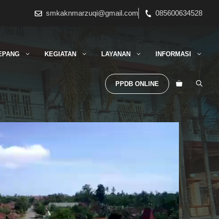
smkaknmarzuqi@gmail.com
085600634528
EPANG
KEGIATAN
LAYANAN
INFORMASI
PPDB ONLINE