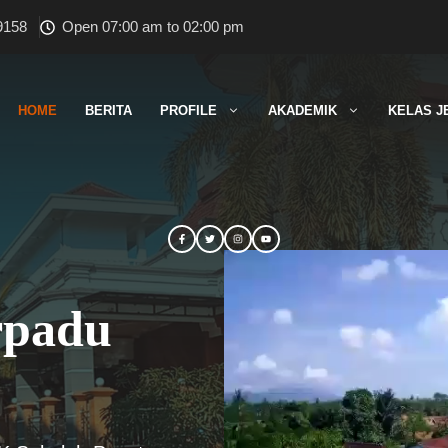
9158
Open 07:00 am to 02:00 pm
HOME
BERITA
PROFILE
AKADEMIK
KELAS J
rpadu