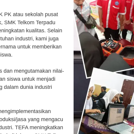
K PK atau sekolah pusat
k, SMK Telkom Terpadu
ingkatan kualitas. Selain
uhan industri, kami juga
ternama untuk memberikan
siswa.
s dan mengutamakan nilai-
kan siswa untuk menjadi
 dalam dunia industri
 mengimplementasikan
roduksi/jasa yang mengacu
ndustri. TEFA meningkatkan