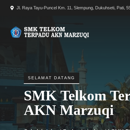
Langsung
Jl. Raya Tayu-Puncel Km. 11, Slempung, Dukuhseti, Pati, 5
ke
isi
SELAMAT DATANG
SMK Telkom Te
AKN Marzuqi