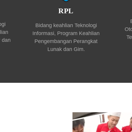
RPL
ogi
Bidang keahlian Teknologi
Ot
lian
Informasi, Program Keahlian
Te
r dan
Pengembangan Perangkat
Lunak dan Gim.