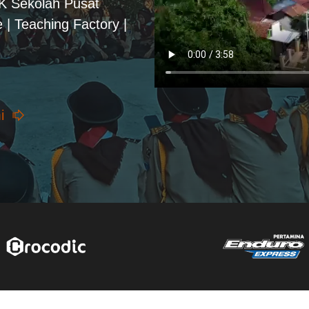
PK Sekolah Pusat
 | Teaching Factory |
i