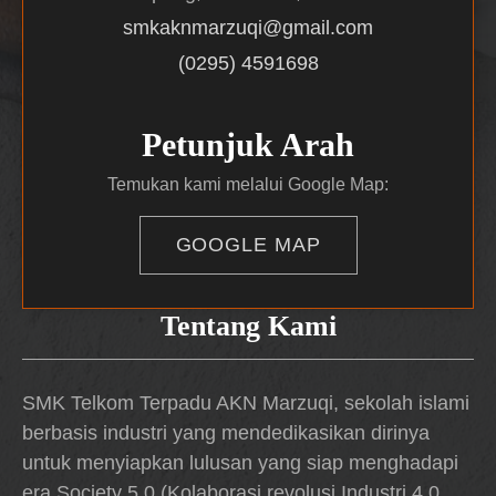
smkaknmarzuqi@gmail.com
(0295) 4591698
Petunjuk Arah
Temukan kami melalui Google Map:
GOOGLE MAP
Tentang Kami
SMK Telkom Terpadu AKN Marzuqi, sekolah islami
berbasis industri yang mendedikasikan dirinya
untuk menyiapkan lulusan yang siap menghadapi
era Society 5.0 (Kolaborasi revolusi Industri 4.0