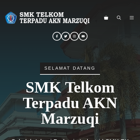
Langsung
ke
ME
isi
SELAMAT DATANG
SMK Telkom
Terpadu AKN
Marzuqi