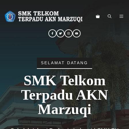
Langsung
ke
ME
isi
SELAMAT DATANG
SMK Telkom
Terpadu AKN
Marzuqi