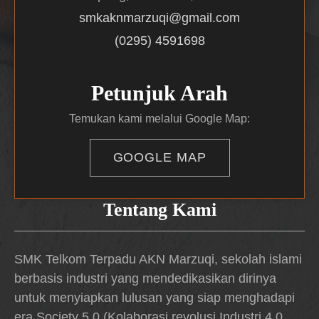
smkaknmarzuqi@gmail.com
(0295) 4591698
Petunjuk Arah
Temukan kami melalui Google Map:
GOOGLE MAP
Tentang Kami
SMK Telkom Terpadu AKN Marzuqi, sekolah islami
berbasis industri yang mendedikasikan dirinya
untuk menyiapkan lulusan yang siap menghadapi
era Society 5.0 (Kolaborasi revolusi Industri 4.0