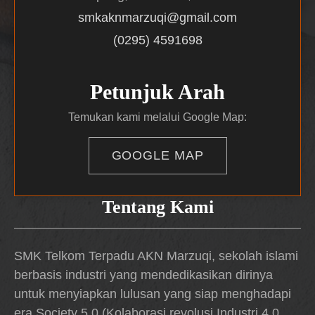
smkaknmarzuqi@gmail.com
(0295) 4591698
Petunjuk Arah
Temukan kami melalui Google Map:
GOOGLE MAP
Tentang Kami
SMK Telkom Terpadu AKN Marzuqi, sekolah islami
berbasis industri yang mendedikasikan dirinya
untuk menyiapkan lulusan yang siap menghadapi
era Society 5.0 (Kolaborasi revolusi Industri 4.0