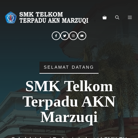
Langsung
ke
ME
isi
SELAMAT DATANG
SMK Telkom
Terpadu AKN
Marzuqi