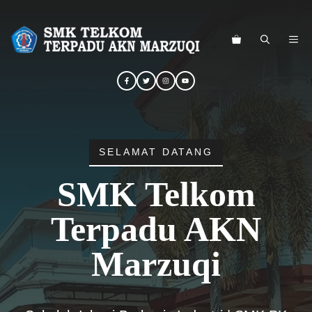
Langsung
ke
ME
isi
SELAMAT DATANG
SMK Telkom
Terpadu AKN
Marzuqi