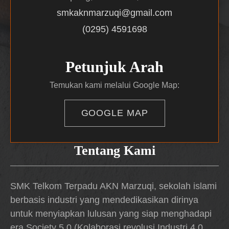
smkaknmarzuqi@gmail.com
(0295) 4591698
Petunjuk Arah
Temukan kami melalui Google Map:
GOOGLE MAP
Tentang Kami
SMK Telkom Terpadu AKN Marzuqi, sekolah islami
berbasis industri yang mendedikasikan dirinya
untuk menyiapkan lulusan yang siap menghadapi
era Society 5.0 (Kolaborasi revolusi Industri 4.0