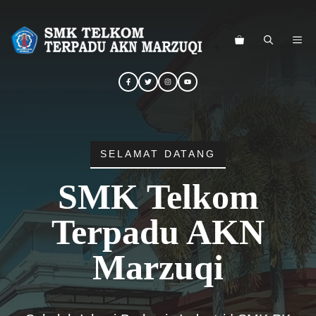
Langsung
ke
ME
isi
SELAMAT DATANG
SMK Telkom
Terpadu AKN
Marzuqi