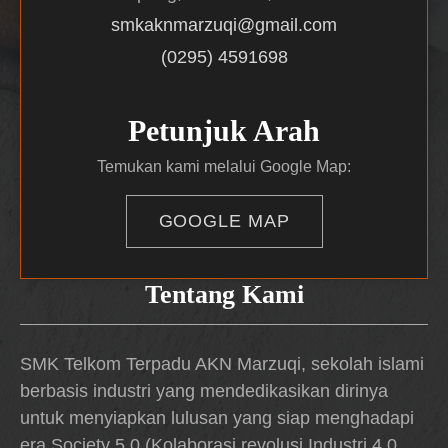
smkaknmarzuqi@gmail.com
(0295) 4591698
Petunjuk Arah
Temukan kami melalui Google Map:
GOOGLE MAP
Tentang Kami
SMK Telkom Terpadu AKN Marzuqi, sekolah islami
berbasis industri yang mendedikasikan dirinya
untuk menyiapkan lulusan yang siap menghadapi
era Society 5.0 (Kolaborasi revolusi Industri 4.0