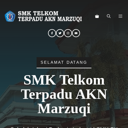
Langsung
ke
ME
isi
SELAMAT DATANG
SMK Telkom
Terpadu AKN
Marzuqi