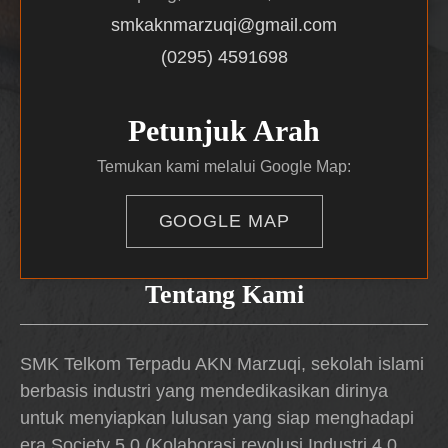
smkaknmarzuqi@gmail.com
(0295) 4591698
Petunjuk Arah
Temukan kami melalui Google Map:
GOOGLE MAP
Tentang Kami
SMK Telkom Terpadu AKN Marzuqi, sekolah islami
berbasis industri yang mendedikasikan dirinya
untuk menyiapkan lulusan yang siap menghadapi
era Society 5.0 (Kolaborasi revolusi Industri 4.0