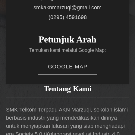
smkaknmarzuqi@gmail.com
(0295) 4591698
Petunjuk Arah
Temukan kami melalui Google Map:
GOOGLE MAP
Tentang Kami
SMK Telkom Terpadu AKN Marzuqi, sekolah islami
berbasis industri yang mendedikasikan dirinya
untuk menyiapkan lulusan yang siap menghadapi
era Society 5.0 (Kolaborasi revolusi Industri 4.0