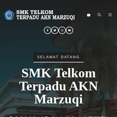
Langsung
ke
ME
isi
SELAMAT DATANG
SMK Telkom
Terpadu AKN
Marzuqi