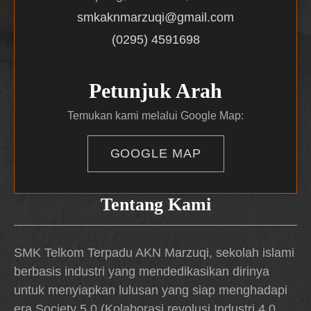
smkaknmarzuqi@gmail.com
(0295) 4591698
Petunjuk Arah
Temukan kami melalui Google Map:
GOOGLE MAP
Tentang Kami
SMK Telkom Terpadu AKN Marzuqi, sekolah islami
berbasis industri yang mendedikasikan dirinya
untuk menyiapkan lulusan yang siap menghadapi
era Society 5.0 (Kolaborasi revolusi Industri 4.0