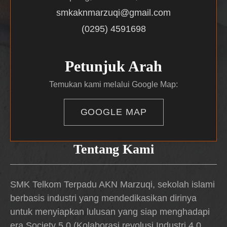
smkaknmarzuqi@gmail.com
(0295) 4591698
Petunjuk Arah
Temukan kami melalui Google Map:
GOOGLE MAP
Tentang Kami
SMK Telkom Terpadu AKN Marzuqi, sekolah islami
berbasis industri yang mendedikasikan dirinya
untuk menyiapkan lulusan yang siap menghadapi
era Society 5.0 (Kolaborasi revolusi Industri 4.0