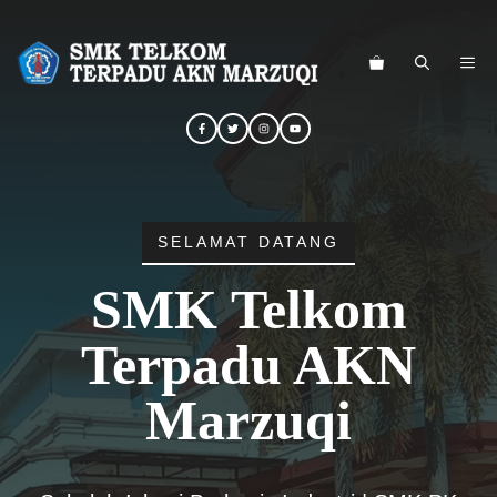
Langsung
ke
ME
isi
SELAMAT DATANG
SMK Telkom
Terpadu AKN
Marzuqi