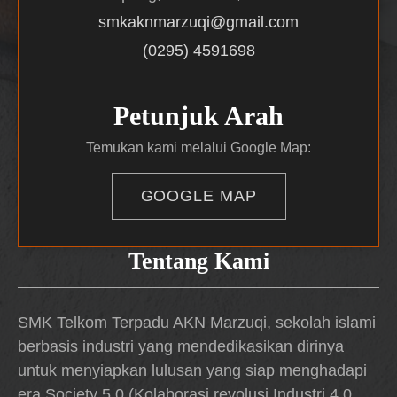
smkaknmarzuqi@gmail.com
(0295) 4591698
Petunjuk Arah
Temukan kami melalui Google Map:
GOOGLE MAP
Tentang Kami
SMK Telkom Terpadu AKN Marzuqi, sekolah islami
berbasis industri yang mendedikasikan dirinya
untuk menyiapkan lulusan yang siap menghadapi
era Society 5.0 (Kolaborasi revolusi Industri 4.0