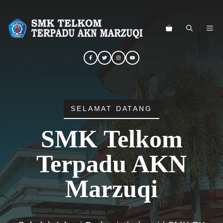
Langsung
ke
ME
isi
SELAMAT DATANG
SMK Telkom
Terpadu AKN
Marzuqi