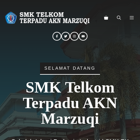
Langsung
ke
ME
isi
SELAMAT DATANG
SMK Telkom
Terpadu AKN
Marzuqi