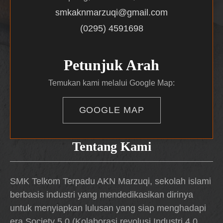
smkaknmarzuqi@gmail.com
(0295) 4591698
Petunjuk Arah
Temukan kami melalui Google Map:
GOOGLE MAP
Tentang Kami
SMK Telkom Terpadu AKN Marzuqi, sekolah islami
berbasis industri yang mendedikasikan dirinya
untuk menyiapkan lulusan yang siap menghadapi
era Society 5.0 (Kolaborasi revolusi Industri 4.0