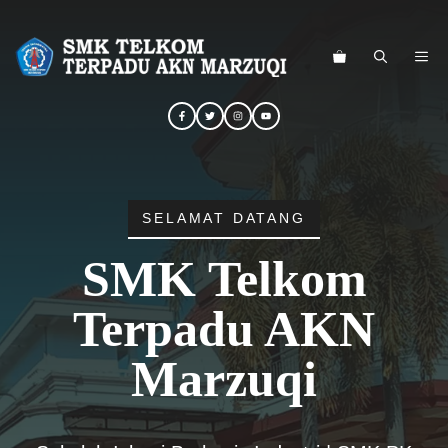
Langsung
ke
ME
isi
SELAMAT DATANG
SMK Telkom
Terpadu AKN
Marzuqi