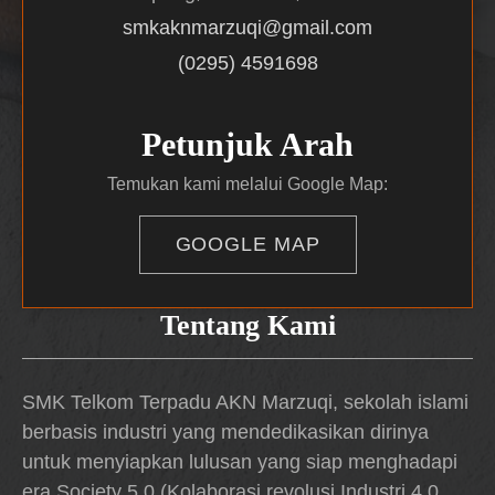
smkaknmarzuqi@gmail.com
(0295) 4591698
Petunjuk Arah
Temukan kami melalui Google Map:
GOOGLE MAP
Tentang Kami
SMK Telkom Terpadu AKN Marzuqi, sekolah islami
berbasis industri yang mendedikasikan dirinya
untuk menyiapkan lulusan yang siap menghadapi
era Society 5.0 (Kolaborasi revolusi Industri 4.0