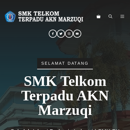
Langsung
ke
ME
isi
SELAMAT DATANG
SMK Telkom
Terpadu AKN
Marzuqi