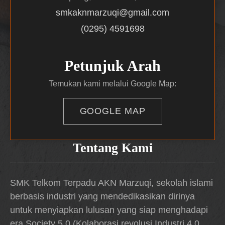
smkaknmarzuqi@gmail.com
(0295) 4591698
Petunjuk Arah
Temukan kami melalui Google Map:
GOOGLE MAP
Tentang Kami
SMK Telkom Terpadu AKN Marzuqi, sekolah islami
berbasis industri yang mendedikasikan dirinya
untuk menyiapkan lulusan yang siap menghadapi
era Society 5.0 (Kolaborasi revolusi Industri 4.0