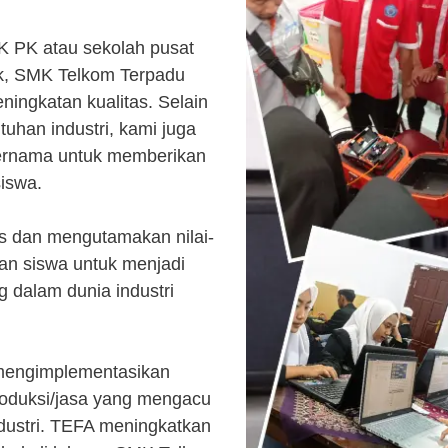
K PK atau sekolah pusat
k, SMK Telkom Terpadu
ingkatan kualitas. Selain
uhan industri, kami juga
ternama untuk memberikan
siswa.
s dan mengutamakan nilai-
kan siswa untuk menjadi
 dalam dunia industri
 mengimplementasikan
roduksi/jasa yang mengacu
ndustri. TEFA meningkatkan