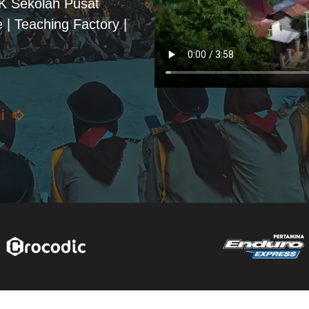
PK Sekolah Pusat
 | Teaching Factory |
i