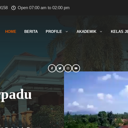
9158
Open 07:00 am to 02:00 pm
HOME
BERITA
PROFILE
AKADEMIK
KELAS J
rpadu