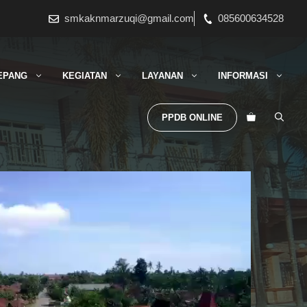
smkaknmarzuqi@gmail.com
085600634528
EPANG
KEGIATAN
LAYANAN
INFORMASI
PPDB ONLINE