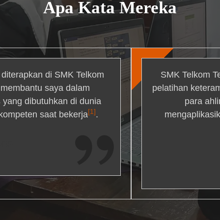
Apa Kata Mereka
g diterapkan di SMK Telkom
SMK Telkom Te
r membantu saya dalam
pelatihan ketera
yang dibutuhkan di dunia
para ahl
[1]
 kompeten saat bekerja
.
mengaplikasik
ons