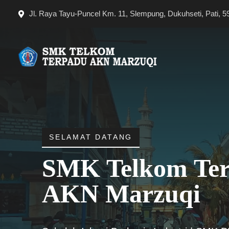
Langsung
Jl. Raya Tayu-Puncel Km. 11, Slempung, Dukuhseti, Pati, 5
ke
isi
SELAMAT DATANG
SMK Telkom Te
AKN Marzuqi