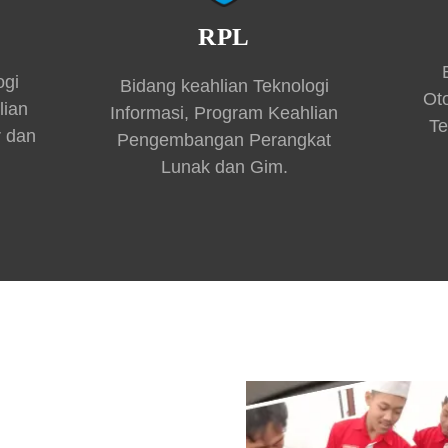
RPL
ogi
Bidang keahlian Teknologi
Ot
lian
Informasi, Program Keahlian
Te
r dan
Pengembangan Perangkat
Lunak dan Gim.