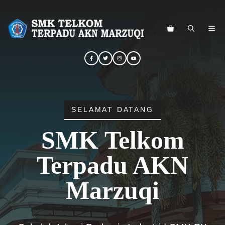
Langsung
ke
ME
isi
SELAMAT DATANG
SMK Telkom
Terpadu AKN
Marzuqi