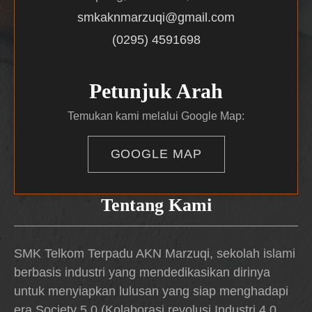
smkaknmarzuqi@gmail.com
(0295) 4591698
Petunjuk Arah
Temukan kami melalui Google Map:
GOOGLE MAP
Tentang Kami
SMK Telkom Terpadu AKN Marzuqi, sekolah islami
berbasis industri yang mendedikasikan dirinya
untuk menyiapkan lulusan yang siap menghadapi
era Society 5.0 (Kolaborasi revolusi Industri 4.0