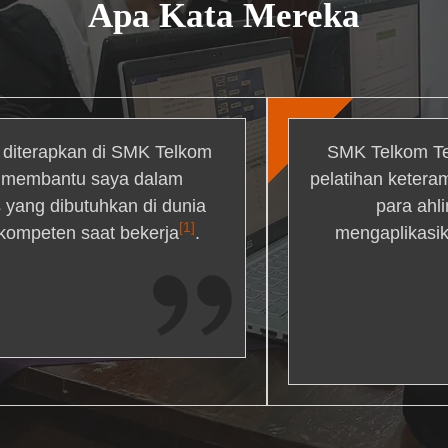
Apa Kata Mereka
g diterapkan di SMK Telkom
SMK Telkom Te
r membantu saya dalam
pelatihan ketera
yang dibutuhkan di dunia
para ahl
[1]
 kompeten saat bekerja
.
mengaplikasik
ons