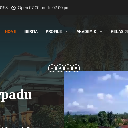
9158
Open 07:00 am to 02:00 pm
HOME
BERITA
PROFILE
AKADEMIK
KELAS J
rpadu