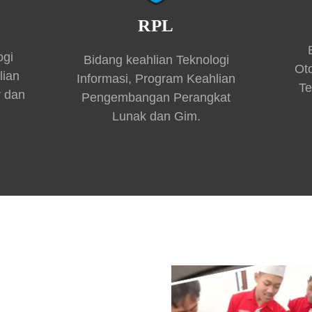
RPL
ogi
Bidang keahlian Teknologi
Ot
lian
Informasi, Program Keahlian
Te
r dan
Pengembangan Perangkat
Lunak dan Gim.