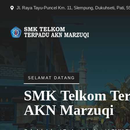
Langsung
Jl. Raya Tayu-Puncel Km. 11, Slempung, Dukuhseti, Pati, 5
ke
isi
SELAMAT DATANG
SMK Telkom Te
AKN Marzuqi