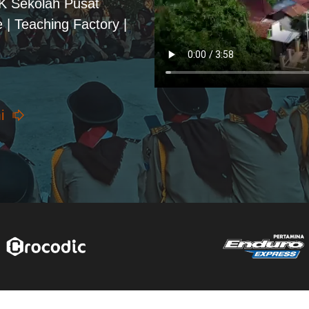
PK Sekolah Pusat
 | Teaching Factory |
i