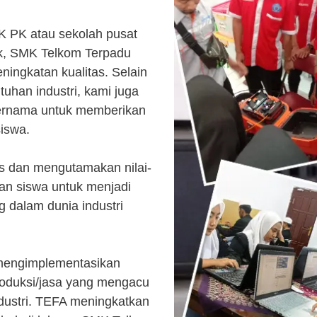
K PK atau sekolah pusat
k, SMK Telkom Terpadu
ingkatan kualitas. Selain
uhan industri, kami juga
ternama untuk memberikan
siswa.
s dan mengutamakan nilai-
kan siswa untuk menjadi
 dalam dunia industri
 mengimplementasikan
roduksi/jasa yang mengacu
ndustri. TEFA meningkatkan