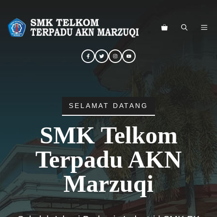
Langsung
ke
ME
isi
SELAMAT DATANG
SMK Telkom
Terpadu AKN
Marzuqi