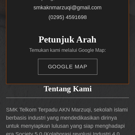
smkaknmarzuqi@gmail.com
(0295) 4591698
Petunjuk Arah
Temukan kami melalui Google Map:
GOOGLE MAP
Tentang Kami
SMK Telkom Terpadu AKN Marzuqi, sekolah islami
berbasis industri yang mendedikasikan dirinya
untuk menyiapkan lulusan yang siap menghadapi
era Society 5.0 (Kolaborasi revolusi Industri 4.0