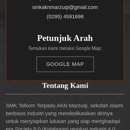
smkaknmarzuqi@gmail.com
(0295) 4591698
Petunjuk Arah
Temukan kami melalui Google Map:
GOOGLE MAP
Tentang Kami
SMK Telkom Terpadu AKN Marzuqi, sekolah islami
berbasis industri yang mendedikasikan dirinya
untuk menyiapkan lulusan yang siap menghadapi
era Society 5.0 (Kolaborasi revolusi Industri 4.0