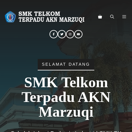
Langsung
ke
ME
isi
SELAMAT DATANG
SMK Telkom
Terpadu AKN
Marzuqi