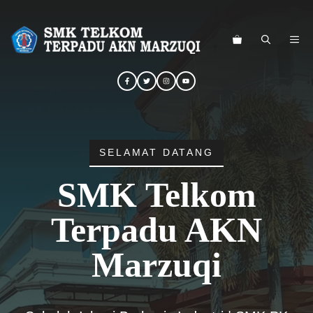
Langsung
ke
ME
isi
SELAMAT DATANG
SMK Telkom
Terpadu AKN
Marzuqi