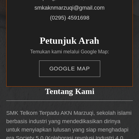
smkaknmarzuqi@gmail.com
(0295) 4591698
Petunjuk Arah
Temukan kami melalui Google Map:
GOOGLE MAP
Tentang Kami
SMK Telkom Terpadu AKN Marzuqi, sekolah islami
berbasis industri yang mendedikasikan dirinya
untuk menyiapkan lulusan yang siap menghadapi
era Society 5.0 (Kolaborasi revolusi Industri 4.0