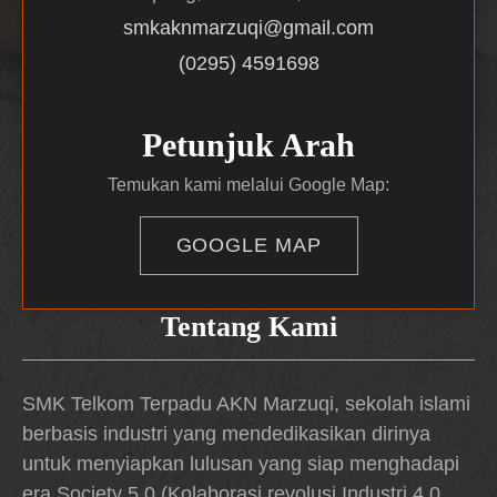
smkaknmarzuqi@gmail.com
(0295) 4591698
Petunjuk Arah
Temukan kami melalui Google Map:
GOOGLE MAP
Tentang Kami
SMK Telkom Terpadu AKN Marzuqi, sekolah islami
berbasis industri yang mendedikasikan dirinya
untuk menyiapkan lulusan yang siap menghadapi
era Society 5.0 (Kolaborasi revolusi Industri 4.0