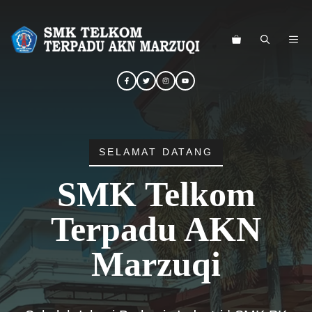
Langsung
ke
ME
isi
SELAMAT DATANG
SMK Telkom
Terpadu AKN
Marzuqi